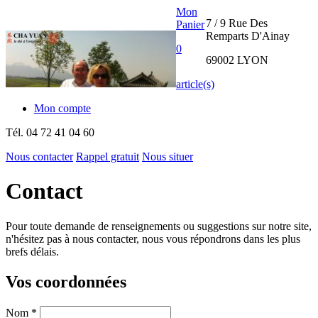
Mon
7 / 9 Rue Des
Panier
Remparts D'Ainay
0
69002 LYON
article(s)
Mon compte
Tél.
04 72 41 04 60
Nous contacter
Rappel gratuit
Nous situer
THE CHA
Contact
YUAN
Pour toute demande de renseignements ou suggestions sur notre site,
INTERNATIONAL
n'hésitez pas à nous contacter, nous vous répondrons dans les plus
brefs délais.
Vos coordonnées
Nom
*