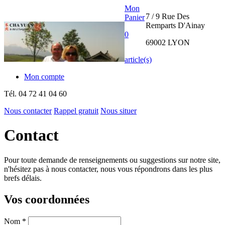
Mon
7 / 9 Rue Des
Panier
Remparts D'Ainay
0
69002 LYON
article(s)
Mon compte
Tél.
04 72 41 04 60
Nous contacter
Rappel gratuit
Nous situer
THE CHA
Contact
YUAN
Pour toute demande de renseignements ou suggestions sur notre site,
INTERNATIONAL
n'hésitez pas à nous contacter, nous vous répondrons dans les plus
brefs délais.
Vos coordonnées
Nom
*