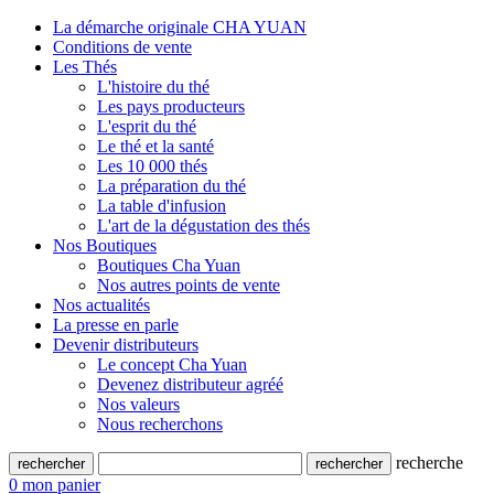
La démarche originale CHA YUAN
Conditions de vente
Les Thés
L'histoire du thé
Les pays producteurs
L'esprit du thé
Le thé et la santé
Les 10 000 thés
La préparation du thé
La table d'infusion
L'art de la dégustation des thés
Nos Boutiques
Boutiques Cha Yuan
Nos autres points de vente
Nos actualités
La presse en parle
Devenir distributeurs
Le concept Cha Yuan
Devenez distributeur agréé
Nos valeurs
Nous recherchons
recherche
0
mon panier