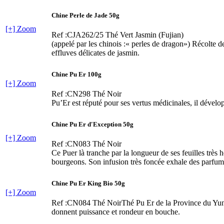
Chine Perle de Jade 50g
[+] Zoom
Ref :CJA262/25
Thé Vert Jasmin (Fujian)
(appelé par les chinois :« perles de dragon») Récolte 
effluves délicates de jasmin.
Chine Pu Er 100g
[+] Zoom
Ref :CN298
Thé Noir
Pu’Er est réputé pour ses vertus médicinales, il dével
Chine Pu Er d'Exception 50g
[+] Zoom
Ref :CN083
Thé Noir
Ce Puer là tranche par la longueur de ses feuilles très
bourgeons. Son infusion très foncée exhale des parfums
Chine Pu Er King Bio 50g
[+] Zoom
Ref :CN084
Thé NoirThé Pu Er de la Province du Yunna
donnent puissance et rondeur en bouche.