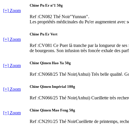
Chine Pu Er n°1 50g
[+] Zoom
Ref :CN082
Thé Noir"Yunnan".
Les propriétés médicinales du Pu'er augmentent avec so
Chine Pu Er Vert
[+] Zoom
Ref :CV081
Ce Puer là tranche par la longueur de ses 
de bourgeons. Son infusion très foncée exhale des parf
Chine Qimen Hao Ya 50g
[+] Zoom
Ref :CN068/25
Thé Noir(Anhui) Très belle qualité. Go
Chine Qimen Impérial 100g
[+] Zoom
Ref :CN066/25
Thé Noir(Anhui) Cueillette très recherc
Chine Qimen Mao Feng 50g
[+] Zoom
Ref :CN291/25
Thé NoirCueillette de printemps, reche