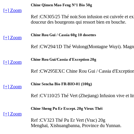
Chine Qimen Mao Feng N°1 Bio 50g
[+] Zoom
Ref :CN305/25
Thé noir.Son infusion est cuivrée et e
douceur des bourgeons qui ressort bien en bouche.
Chine Rou Gui / Cassia 60g 10 dosettes
[+] Zoom
Ref :CW294/1D
Thé Wulong(Montagne Wuyi). Magnifiq
Chine Rou Gui/Cassia d'Exception 20g
[+] Zoom
Ref :CW295EXC
Chine Rou Gui / Cassia d'Exceptio
Chine Sencha Bio FR-BIO-01 (100g)
[+] Zoom
Ref :CV110/25
Thé Vert (Zhejiang) Infusion vive et l
Chine Sheng Pu Er Except. 20g Vieux Théi
[+] Zoom
Ref :CV323
Thé Pu Er Vert (Vrac) 20g
Menghaï, Xishuangbanna, Province du Yunnan.