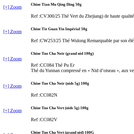
Chine Tian Mu Qing Ding 50g
[+] Zoom
Ref :CV300/25
Thé Vert du Zhejiang) de haute qualité
Chine Tie Guan Yin Impérial 50g
[+] Zoom
Ref :CW253/25
Thé Wulong Remarquable par son éléga
Chine Tuo Cha Noir (grand nid 100g)
[+] Zoom
Ref :CC084
Thé Pu Er
Thé du Yunnan compressé en « Nid d’oiseau », aux vert
Chine Tuo Cha Noir (nids 5g) 100g
[+] Zoom
Ref :CC082N
Chine Tuo Cha Vert (nids 5g) 100g
[+] Zoom
Ref :CC082V
Chine Tuo Cha Vert (grand nid) 100G