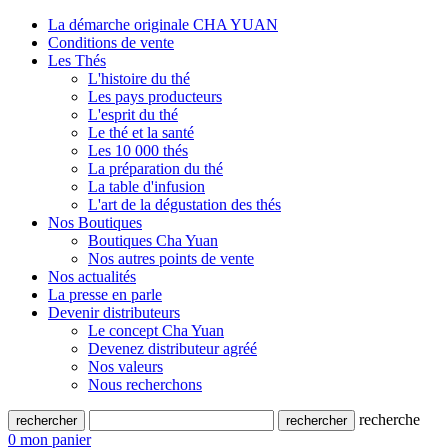
La démarche originale CHA YUAN
Conditions de vente
Les Thés
L'histoire du thé
Les pays producteurs
L'esprit du thé
Le thé et la santé
Les 10 000 thés
La préparation du thé
La table d'infusion
L'art de la dégustation des thés
Nos Boutiques
Boutiques Cha Yuan
Nos autres points de vente
Nos actualités
La presse en parle
Devenir distributeurs
Le concept Cha Yuan
Devenez distributeur agréé
Nos valeurs
Nous recherchons
recherche
0
mon panier