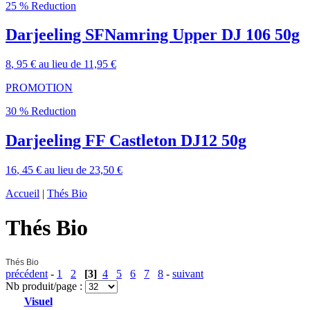
25 % Reduction
Darjeeling SFNamring Upper DJ 106 50g
8
, 95 €
au lieu de
11,95 €
PROMOTION
30 % Reduction
Darjeeling FF Castleton DJ12 50g
16
, 45 €
au lieu de
23,50 €
Accueil
|
Thés Bio
Thés Bio
Thés Bio
précédent
-
1
2
[3]
4
5
6
7
8
-
suivant
Nb produit/page :
Visuel