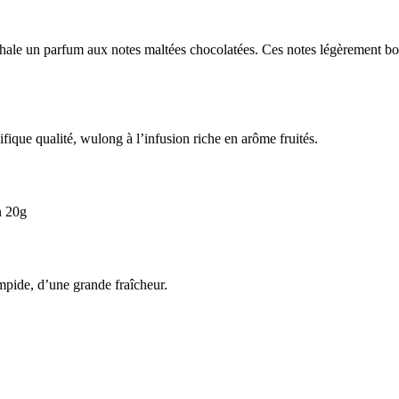
xhale un parfum aux notes maltées chocolatées. Ces notes légèrement boi
ue qualité, wulong à l’infusion riche en arôme fruités.
n 20g
impide, d’une grande fraîcheur.