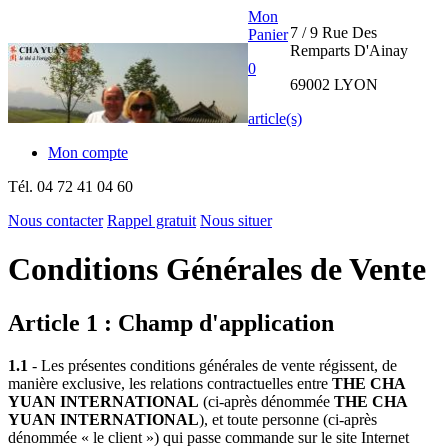
Mon
7 / 9 Rue Des
Panier
Remparts D'Ainay
0
69002 LYON
article(s)
Mon compte
Tél.
04 72 41 04 60
Nous contacter
Rappel gratuit
Nous situer
THE CHA
Conditions Générales de Vente
YUAN
Article 1 : Champ d'application
INTERNATIONAL
1.1
- Les présentes conditions générales de vente régissent, de
manière exclusive, les relations contractuelles entre
THE CHA
YUAN INTERNATIONAL
(ci-après dénommée
THE CHA
YUAN INTERNATIONAL
), et toute personne (ci-après
dénommée « le client ») qui passe commande sur le site Internet