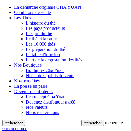
La démarche originale CHA YUAN
Conditions de vente
Les Thés
L'histoire du thé
Les pays producteurs
L'esprit du thé
Le thé et la santé
Les 10 000 thés
La préparation du thé
La table d'infusion
L'art de la dégustation des thés
Nos Boutiques
Boutiques Cha Yuan
Nos autres points de vente
Nos actualités
La presse en parle
Devenir distributeurs
Le concept Cha Yuan
Devenez distributeur agréé
Nos valeurs
Nous recherchons
recherche
0
mon panier