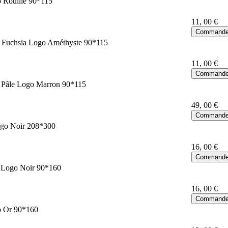
 Rouille 90*115
11
, 00 €
e Fuchsia Logo Améthyste 90*115
11
, 00 €
e Pâle Logo Marron 90*115
49
, 00 €
ogo Noir 208*300
16
, 00 €
e Logo Noir 90*160
16
, 00 €
o Or 90*160