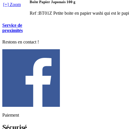
Boîte Papier Japonais 100 g
[+] Zoom
Ref :BT01Z
Petite boite en papier washi qui est le pap
Service de
proximités
Restons en contact !
Paiement
Sécurisé