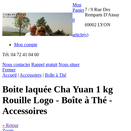
Mon
7 / 9 Rue Des
Panier
Remparts D'Ainay
0
69002 LYON
article(s)
Mon compte
Tél.
04 72 41 04 60
Nous contacter
Rappel gratuit
Nous situer
Fermer
THE CHA
Accueil
|
Accessoires
|
Boîte à Thé
YUAN
Boite laquée Cha Yuan 1 kg
INTERNATIONAL
Rouille Logo
- Boîte à Thé -
Accessoires
« Retour
Zoom