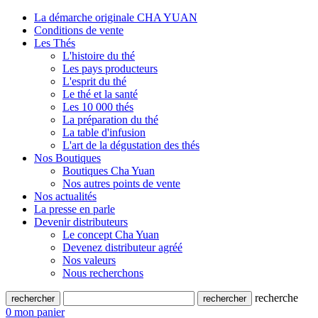
La démarche originale CHA YUAN
Conditions de vente
Les Thés
L'histoire du thé
Les pays producteurs
L'esprit du thé
Le thé et la santé
Les 10 000 thés
La préparation du thé
La table d'infusion
L'art de la dégustation des thés
Nos Boutiques
Boutiques Cha Yuan
Nos autres points de vente
Nos actualités
La presse en parle
Devenir distributeurs
Le concept Cha Yuan
Devenez distributeur agréé
Nos valeurs
Nous recherchons
recherche
0
mon panier