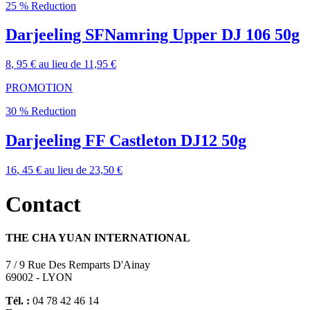
25 % Reduction
Darjeeling SFNamring Upper DJ 106 50g
8
, 95 €
au lieu de
11,95 €
PROMOTION
30 % Reduction
Darjeeling FF Castleton DJ12 50g
16
, 45 €
au lieu de
23,50 €
Contact
THE CHA YUAN INTERNATIONAL
7 / 9 Rue Des Remparts D'Ainay
69002 - LYON
Tél. :
04 78 42 46 14