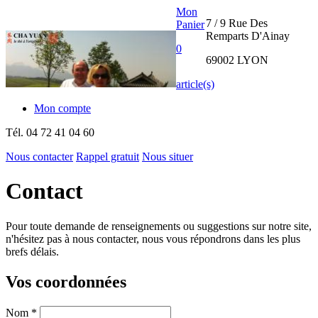
Mon
7 / 9 Rue Des
Panier
Remparts D'Ainay
0
69002 LYON
article(s)
Mon compte
Tél.
04 72 41 04 60
Nous contacter
Rappel gratuit
Nous situer
THE CHA
Contact
YUAN
Pour toute demande de renseignements ou suggestions sur notre site,
INTERNATIONAL
n'hésitez pas à nous contacter, nous vous répondrons dans les plus
brefs délais.
Vos coordonnées
Nom
*