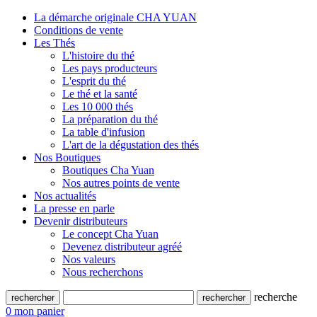
La démarche originale CHA YUAN
Conditions de vente
Les Thés
L'histoire du thé
Les pays producteurs
L'esprit du thé
Le thé et la santé
Les 10 000 thés
La préparation du thé
La table d'infusion
L'art de la dégustation des thés
Nos Boutiques
Boutiques Cha Yuan
Nos autres points de vente
Nos actualités
La presse en parle
Devenir distributeurs
Le concept Cha Yuan
Devenez distributeur agréé
Nos valeurs
Nous recherchons
recherche
0
mon panier