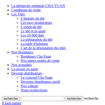
La démarche originale CHA YUAN
Conditions de vente
Les Thés
L'histoire du thé
Les pays producteurs
L'esprit du thé
Le thé et la santé
Les 10 000 thés
La préparation du thé
La table d'infusion
L'art de la dégustation des thés
Nos Boutiques
Boutiques Cha Yuan
Nos autres points de vente
Nos actualités
La presse en parle
Devenir distributeurs
Le concept Cha Yuan
Devenez distributeur agréé
Nos valeurs
Nous recherchons
recherche
0
mon panier