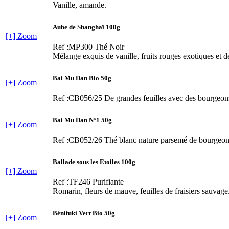
Vanille, amande.
Aube de Shanghaï 100g
[+] Zoom
Ref :MP300
Thé Noir
Mélange exquis de vanille, fruits rouges exotiques et de
Bai Mu Dan Bio 50g
[+] Zoom
Ref :CB056/25
De grandes feuilles avec des bourgeons
Bai Mu Dan N°1 50g
[+] Zoom
Ref :CB052/26
Thé blanc nature parsemé de bourgeons 
Ballade sous les Etoiles 100g
[+] Zoom
Ref :TF246
Purifiante
Romarin, fleurs de mauve, feuilles de fraisiers sauvage
Bénifuki Vert Bio 50g
[+] Zoom