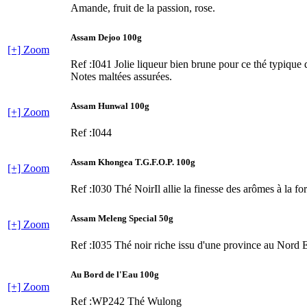
Amande, fruit de la passion, rose.
Assam Dejoo 100g
[+] Zoom
Ref :I041
Jolie liqueur bien brune pour ce thé typique 
Notes maltées assurées.
Assam Hunwal 100g
[+] Zoom
Ref :I044
Assam Khongea T.G.F.O.P. 100g
[+] Zoom
Ref :I030
Thé NoirIl allie la finesse des arômes à la for
Assam Meleng Special 50g
[+] Zoom
Ref :I035
Thé noir riche issu d'une province au Nord E
Au Bord de l'Eau 100g
[+] Zoom
Ref :WP242
Thé Wulong