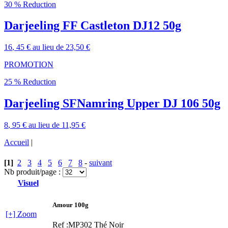
30 % Reduction
Darjeeling FF Castleton DJ12 50g
16
, 45 €
au lieu de
23,50 €
PROMOTION
25 % Reduction
Darjeeling SFNamring Upper DJ 106 50g
8
, 95 €
au lieu de
11,95 €
Accueil
|
[1]
2
3
4
5
6
7
8
-
suivant
Nb produit/page :
Visuel
Amour 100g
[+] Zoom
Ref :MP302
Thé Noir