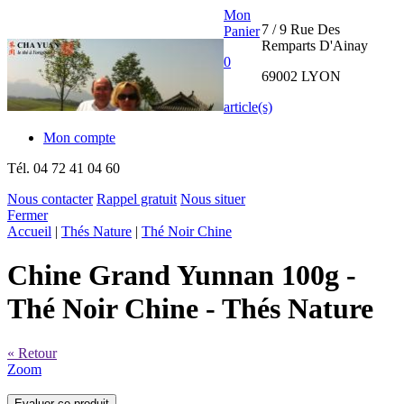
Mon
7 / 9 Rue Des
Panier
Remparts D'Ainay
0
69002 LYON
article(s)
Mon compte
Tél.
04 72 41 04 60
Nous contacter
Rappel gratuit
Nous situer
Fermer
THE CHA
Accueil
|
Thés Nature
|
Thé Noir Chine
YUAN
Chine Grand Yunnan 100g
-
INTERNATIONAL
Thé Noir Chine - Thés Nature
« Retour
Zoom