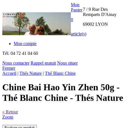
Mon
7 / 9 Rue Des
Panier
Remparts D'Ainay
0
69002 LYON
article(s)
Mon compte
Tél.
04 72 41 04 60
Nous contacter
Rappel gratuit
Nous situer
Fermer
THE CHA
Accueil
|
Thés Nature
|
Thé Blanc Chine
YUAN
Chine Bai Hao Yin Zhen 50g
-
INTERNATIONAL
Thé Blanc Chine - Thés Nature
« Retour
Zoom