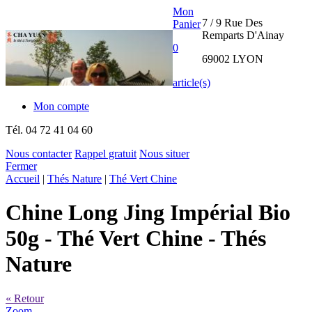
Mon
7 / 9 Rue Des
Panier
Remparts D'Ainay
0
69002 LYON
article(s)
Mon compte
Tél.
04 72 41 04 60
Nous contacter
Rappel gratuit
Nous situer
Fermer
THE CHA
Accueil
|
Thés Nature
|
Thé Vert Chine
YUAN
Chine Long Jing Impérial Bio
INTERNATIONAL
50g
- Thé Vert Chine - Thés
Nature
« Retour
Zoom