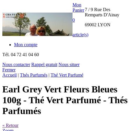
Mon
7 / 9 Rue Des
Panier
Remparts D'Ainay
0
69002 LYON
article(s)
Mon compte
Tél.
04 72 41 04 60
Nous contacter
Rappel gratuit
Nous situer
Fermer
THE CHA
Accueil
|
Thés Parfumés
|
Thé Vert Parfumé
YUAN
Earl Grey Vert Fleurs Bleues
INTERNATIONAL
100g
- Thé Vert Parfumé - Thés
Parfumés
« Retour
Zoom