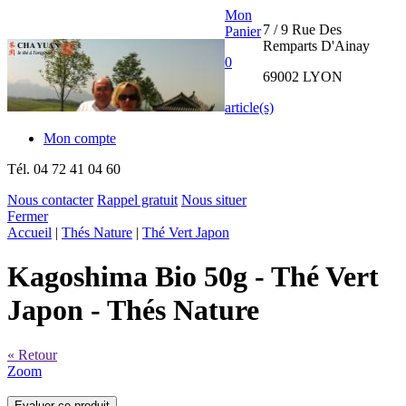
Mon
7 / 9 Rue Des
Panier
Remparts D'Ainay
0
69002 LYON
article(s)
Mon compte
Tél.
04 72 41 04 60
Nous contacter
Rappel gratuit
Nous situer
Fermer
THE CHA
Accueil
|
Thés Nature
|
Thé Vert Japon
YUAN
Kagoshima Bio 50g
- Thé Vert
INTERNATIONAL
Japon - Thés Nature
« Retour
Zoom