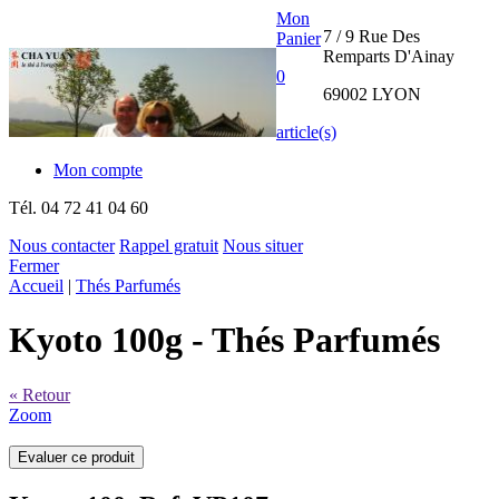
Mon
7 / 9 Rue Des
Panier
Remparts D'Ainay
0
69002 LYON
article(s)
Mon compte
Tél.
04 72 41 04 60
Nous contacter
Rappel gratuit
Nous situer
Fermer
THE CHA
Accueil
|
Thés Parfumés
YUAN
Kyoto 100g
- Thés Parfumés
INTERNATIONAL
« Retour
Zoom