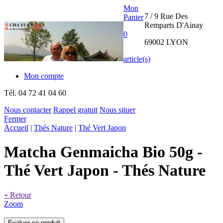
Mon
7 / 9 Rue Des
Panier
Remparts D'Ainay
0
69002 LYON
article(s)
Mon compte
Tél.
04 72 41 04 60
Nous contacter
Rappel gratuit
Nous situer
Fermer
THE CHA
Accueil
|
Thés Nature
|
Thé Vert Japon
YUAN
Matcha Genmaicha Bio 50g
-
INTERNATIONAL
Thé Vert Japon - Thés Nature
« Retour
Zoom