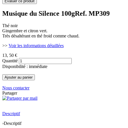
Musique du Silence 100g
Ref. MP309
Thé noir
Gingembre et citron vert.
Très désaltérant en thé froid comme chaud.
>>
Voir les informations détaillées
13
, 50 €
Quantité
Disponibilité : immédiate
Nous contacter
Partager
Descriptif
›
Descriptif