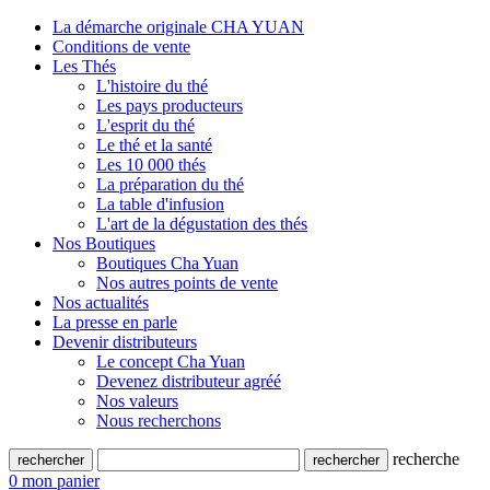
La démarche originale CHA YUAN
Conditions de vente
Les Thés
L'histoire du thé
Les pays producteurs
L'esprit du thé
Le thé et la santé
Les 10 000 thés
La préparation du thé
La table d'infusion
L'art de la dégustation des thés
Nos Boutiques
Boutiques Cha Yuan
Nos autres points de vente
Nos actualités
La presse en parle
Devenir distributeurs
Le concept Cha Yuan
Devenez distributeur agréé
Nos valeurs
Nous recherchons
recherche
0
mon panier