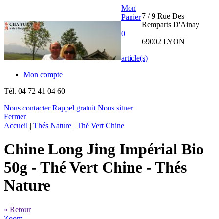
Mon
7 / 9 Rue Des
Panier
Remparts D'Ainay
0
69002 LYON
article(s)
Mon compte
Tél.
04 72 41 04 60
Nous contacter
Rappel gratuit
Nous situer
Fermer
THE CHA
Accueil
|
Thés Nature
|
Thé Vert Chine
YUAN
Chine Long Jing Impérial Bio
INTERNATIONAL
50g
- Thé Vert Chine - Thés
Nature
« Retour
Zoom