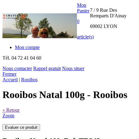
Mon
7 / 9 Rue Des
Panier
Remparts D'Ainay
0
69002 LYON
article(s)
Mon compte
Tél.
04 72 41 04 60
Nous contacter
Rappel gratuit
Nous situer
Fermer
THE CHA
Accueil
|
Rooibos
YUAN
Rooibos Natal 100g
- Rooibos
INTERNATIONAL
« Retour
Zoom