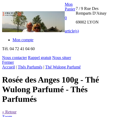
Mon
7 / 9 Rue Des
Panier
Remparts D'Ainay
0
69002 LYON
article(s)
Mon compte
Tél.
04 72 41 04 60
Nous contacter
Rappel gratuit
Nous situer
Fermer
THE CHA
Accueil
|
Thés Parfumés
|
Thé Wulong Parfumé
YUAN
Rosée des Anges 100g
- Thé
INTERNATIONAL
Wulong Parfumé - Thés
Parfumés
« Retour
Zoom