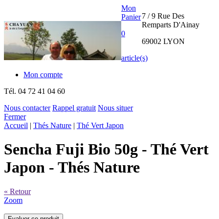
Mon
7 / 9 Rue Des
Panier
Remparts D'Ainay
0
69002 LYON
article(s)
Mon compte
Tél.
04 72 41 04 60
Nous contacter
Rappel gratuit
Nous situer
Fermer
THE CHA
Accueil
|
Thés Nature
|
Thé Vert Japon
YUAN
Sencha Fuji Bio 50g
- Thé Vert
INTERNATIONAL
Japon - Thés Nature
« Retour
Zoom