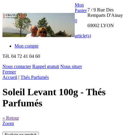
Mon
7 / 9 Rue Des
Panier
Remparts D'Ainay
0
69002 LYON
article(s)
Mon compte
Tél.
04 72 41 04 60
Nous contacter
Rappel gratuit
Nous situer
Fermer
THE CHA
Accueil
|
Thés Parfumés
YUAN
Soleil Levant 100g
- Thés
INTERNATIONAL
Parfumés
« Retour
Zoom