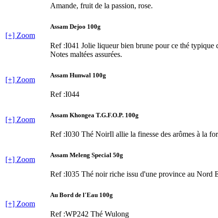
Amande, fruit de la passion, rose.
Assam Dejoo 100g
[+] Zoom
Ref :I041
Jolie liqueur bien brune pour ce thé typique 
Notes maltées assurées.
Assam Hunwal 100g
[+] Zoom
Ref :I044
Assam Khongea T.G.F.O.P. 100g
[+] Zoom
Ref :I030
Thé NoirIl allie la finesse des arômes à la for
Assam Meleng Special 50g
[+] Zoom
Ref :I035
Thé noir riche issu d'une province au Nord E
Au Bord de l'Eau 100g
[+] Zoom
Ref :WP242
Thé Wulong