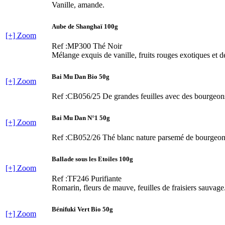
Vanille, amande.
Aube de Shanghaï 100g
[+] Zoom
Ref :MP300
Thé Noir
Mélange exquis de vanille, fruits rouges exotiques et de
Bai Mu Dan Bio 50g
[+] Zoom
Ref :CB056/25
De grandes feuilles avec des bourgeons
Bai Mu Dan N°1 50g
[+] Zoom
Ref :CB052/26
Thé blanc nature parsemé de bourgeons 
Ballade sous les Etoiles 100g
[+] Zoom
Ref :TF246
Purifiante
Romarin, fleurs de mauve, feuilles de fraisiers sauvage
Bénifuki Vert Bio 50g
[+] Zoom