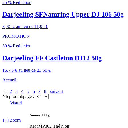
25 % Reduction
Darjeeling SFNamring Upper DJ 106 50g
8
, 95 €
au lieu de
11,95 €
PROMOTION
30 % Reduction
Darjeeling FF Castleton DJ12 50g
16
, 45 €
au lieu de
23,50 €
Accueil
|
[1]
2
3
4
5
6
7
8
-
suivant
Nb produit/page :
Visuel
Amour 100g
[+] Zoom
Ref :MP302
Thé Noir