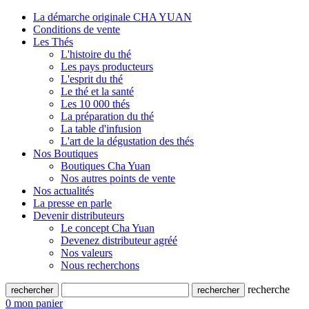
La démarche originale CHA YUAN
Conditions de vente
Les Thés
L'histoire du thé
Les pays producteurs
L'esprit du thé
Le thé et la santé
Les 10 000 thés
La préparation du thé
La table d'infusion
L'art de la dégustation des thés
Nos Boutiques
Boutiques Cha Yuan
Nos autres points de vente
Nos actualités
La presse en parle
Devenir distributeurs
Le concept Cha Yuan
Devenez distributeur agréé
Nos valeurs
Nous recherchons
recherche
0
mon panier