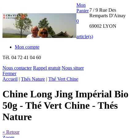
Mon
7 / 9 Rue Des
Panier
Remparts D'Ainay
0
69002 LYON
article(s)
Mon compte
Tél.
04 72 41 04 60
Nous contacter
Rappel gratuit
Nous situer
Fermer
THE CHA
Accueil
|
Thés Nature
|
Thé Vert Chine
YUAN
Chine Long Jing Impérial Bio
INTERNATIONAL
50g
- Thé Vert Chine - Thés
Nature
« Retour
Zoom