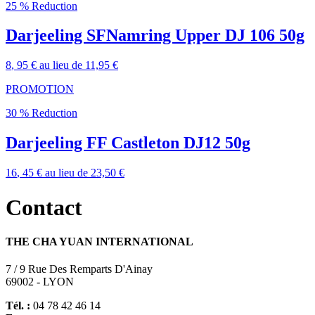
25 % Reduction
Darjeeling SFNamring Upper DJ 106 50g
8
, 95 €
au lieu de
11,95 €
PROMOTION
30 % Reduction
Darjeeling FF Castleton DJ12 50g
16
, 45 €
au lieu de
23,50 €
Contact
THE CHA YUAN INTERNATIONAL
7 / 9 Rue Des Remparts D'Ainay
69002 - LYON
Tél. :
04 78 42 46 14