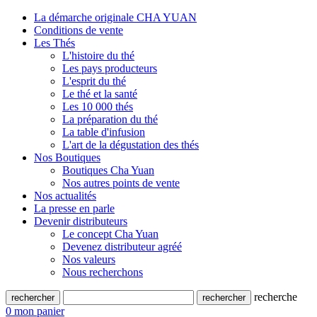
La démarche originale CHA YUAN
Conditions de vente
Les Thés
L'histoire du thé
Les pays producteurs
L'esprit du thé
Le thé et la santé
Les 10 000 thés
La préparation du thé
La table d'infusion
L'art de la dégustation des thés
Nos Boutiques
Boutiques Cha Yuan
Nos autres points de vente
Nos actualités
La presse en parle
Devenir distributeurs
Le concept Cha Yuan
Devenez distributeur agréé
Nos valeurs
Nous recherchons
recherche
0
mon panier