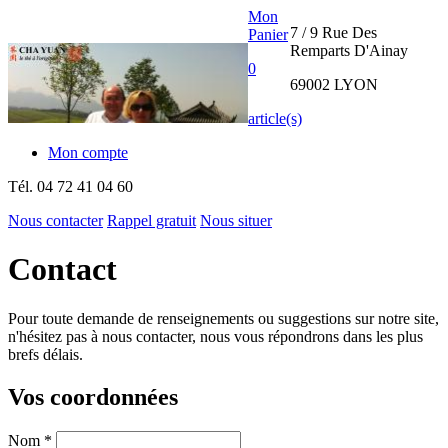
Mon
7 / 9 Rue Des
Panier
Remparts D'Ainay
0
69002 LYON
article(s)
Mon compte
Tél.
04 72 41 04 60
Nous contacter
Rappel gratuit
Nous situer
THE CHA
Contact
YUAN
Pour toute demande de renseignements ou suggestions sur notre site,
INTERNATIONAL
n'hésitez pas à nous contacter, nous vous répondrons dans les plus
brefs délais.
Vos coordonnées
Nom
*