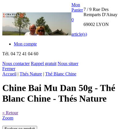
Mon
7 / 9 Rue Des
Panier
Remparts D'Ainay
0
69002 LYON
article(s)
Mon compte
Tél.
04 72 41 04 60
Nous contacter
Rappel gratuit
Nous situer
Fermer
THE CHA
Accueil
|
Thés Nature
|
Thé Blanc Chine
YUAN
Chine Bai Mu Dan 50g
- Thé
INTERNATIONAL
Blanc Chine - Thés Nature
« Retour
Zoom