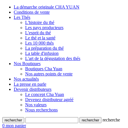
La démarche originale CHA YUAN
Conditions de vente
Les Thés
L'histoire du thé
Les pays producteurs
L'esprit du thé
Le thé et la santé
Les 10 000 thés
La préparation du thé
La table d'infusion
L'art de la dégustation des thés
Nos Boutiques
Boutiques Cha Yuan
Nos autres points de vente
Nos actualités
La presse en parle
Devenir distributeurs
Le concept Cha Yuan
Devenez distributeur agréé
Nos valeurs
Nous recherchons
recherche
0
mon panier