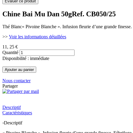
Chine Bai Mu Dan 50g
Ref. CB050/25
Thé Blanc« Pivoine Blanche ». Infusion fleurie d’une grande finesse. Fé
>>
Voir les informations détaillées
11
, 25 €
Quantité
Disponibilité : immédiate
Nous contacter
Partager
Descriptif
Caractéristiques
›
Descriptif
« Pivoine Blanche ». Infusion fleurie d’une grande finesse. Fébrifuge et