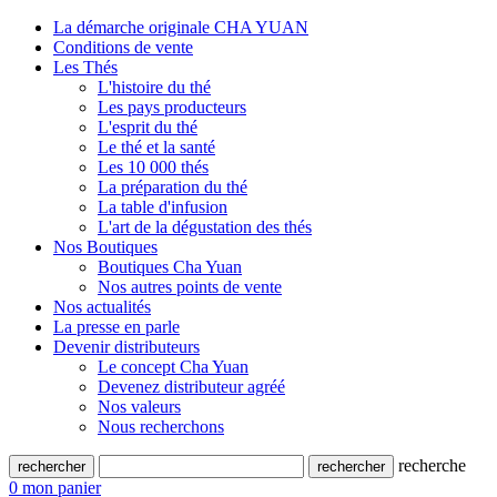
La démarche originale CHA YUAN
Conditions de vente
Les Thés
L'histoire du thé
Les pays producteurs
L'esprit du thé
Le thé et la santé
Les 10 000 thés
La préparation du thé
La table d'infusion
L'art de la dégustation des thés
Nos Boutiques
Boutiques Cha Yuan
Nos autres points de vente
Nos actualités
La presse en parle
Devenir distributeurs
Le concept Cha Yuan
Devenez distributeur agréé
Nos valeurs
Nous recherchons
recherche
0
mon panier