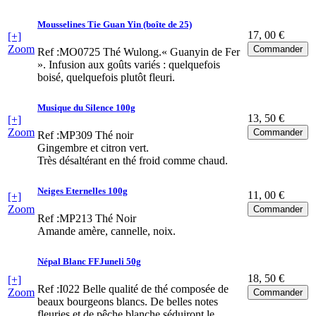
Mousselines Tie Guan Yin (boîte de 25)
17
, 00 €
[+]
Zoom
Ref :MO0725
Thé Wulong.« Guanyin de Fer
». Infusion aux goûts variés : quelquefois
boisé, quelquefois plutôt fleuri.
Musique du Silence 100g
13
, 50 €
[+]
Zoom
Ref :MP309
Thé noir
Gingembre et citron vert.
Très désaltérant en thé froid comme chaud.
Neiges Eternelles 100g
11
, 00 €
[+]
Zoom
Ref :MP213
Thé Noir
Amande amère, cannelle, noix.
Népal Blanc FFJuneli 50g
18
, 50 €
[+]
Ref :I022
Belle qualité de thé composée de
Zoom
beaux bourgeons blancs. De belles notes
fleuries et de pêche blanche séduiront le