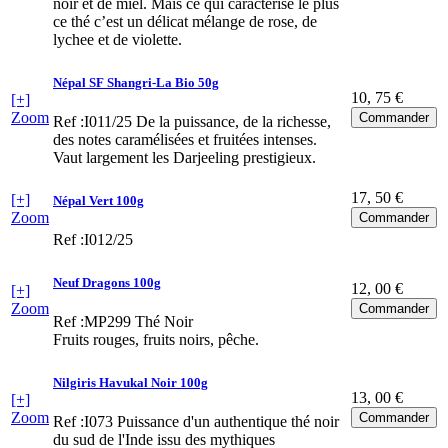
noir et de miel. Mais ce qui caractérise le plus
ce thé c’est un délicat mélange de rose, de
lychee et de violette.
Népal SF Shangri-La Bio 50g
10
, 75 €
[+]
Zoom
Ref :I011/25
De la puissance, de la richesse,
des notes caramélisées et fruitées intenses.
Vaut largement les Darjeeling prestigieux.
17
, 50 €
[+]
Népal Vert 100g
Zoom
Ref :I012/25
Neuf Dragons 100g
12
, 00 €
[+]
Zoom
Ref :MP299
Thé Noir
Fruits rouges, fruits noirs, pêche.
Nilgiris Havukal Noir 100g
13
, 00 €
[+]
Zoom
Ref :I073
Puissance d'un authentique thé noir
du sud de l'Inde issu des mythiques