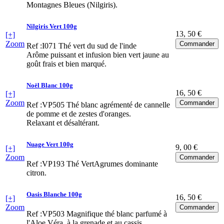
Montagnes Bleues (Nilgiris).
Nilgiris Vert 100g
13
, 50 €
[+]
Zoom
Ref :I071
Thé vert du sud de l'inde
Arôme puissant et infusion bien vert jaune au
goût frais et bien marqué.
Noël Blanc 100g
16
, 50 €
[+]
Zoom
Ref :VP505
Thé blanc agrémenté de cannelle
de pomme et de zestes d'oranges.
Relaxant et désaltérant.
Nuage Vert 100g
9
, 00 €
[+]
Zoom
Ref :VP193
Thé VertAgrumes dominante
citron.
Oasis Blanche 100g
16
, 50 €
[+]
Zoom
Ref :VP503
Magnifique thé blanc parfumé à
l'Aloe Véra, à la grenade et au cassis.