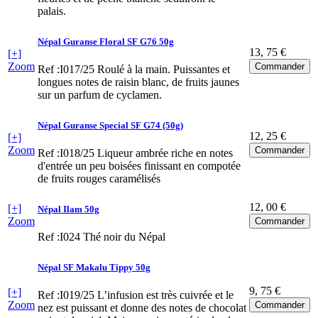
palais.
Népal Guranse Floral SF G76 50g
13
, 75 €
[+]
Zoom
Ref :I017/25
Roulé à la main. Puissantes et
longues notes de raisin blanc, de fruits jaunes
sur un parfum de cyclamen.
Népal Guranse Special SF G74 (50g)
12
, 25 €
[+]
Zoom
Ref :I018/25
Liqueur ambrée riche en notes
d'entrée un peu boisées finissant en compotée
de fruits rouges caramélisés
12
, 00 €
[+]
Népal Ilam 50g
Zoom
Ref :I024
Thé noir du Népal
Népal SF Makalu Tippy 50g
9
, 75 €
[+]
Ref :I019/25
L’infusion est très cuivrée et le
Zoom
nez est puissant et donne des notes de chocolat