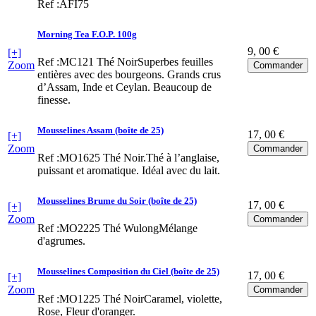
Ref :AFI75
Morning Tea F.O.P. 100g
9
, 00 €
[+]
Ref :MC121
Thé NoirSuperbes feuilles
Zoom
entières avec des bourgeons. Grands crus
d’Assam, Inde et Ceylan. Beaucoup de
finesse.
Mousselines Assam (boîte de 25)
17
, 00 €
[+]
Zoom
Ref :MO1625
Thé Noir.Thé à l’anglaise,
puissant et aromatique. Idéal avec du lait.
Mousselines Brume du Soir (boîte de 25)
17
, 00 €
[+]
Zoom
Ref :MO2225
Thé WulongMélange
d'agrumes.
Mousselines Composition du Ciel (boîte de 25)
17
, 00 €
[+]
Zoom
Ref :MO1225
Thé NoirCaramel, violette,
Rose, Fleur d'oranger.