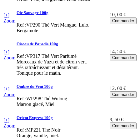
Oie Sauvage 100g
10
, 00 €
[+]
Zoom
Ref :VP290
Thé Vert Mangue, Lulo,
Bergamote
Oiseau de Paradis 100g
14
, 50 €
[+]
Ref :VP317
Thé Vert Parfumé
Zoom
Morceaux de Yuzu et de citron vert.
trés rafraîchissant et désaltérant.
Tonique pour le matin.
Ombre du Vent 100g
12
, 00 €
[+]
Zoom
Ref :WP298
Thé Wulong
Marron glacé, Miel.
Orient Express 100g
9
, 50 €
[+]
Zoom
Ref :MP221
Thé Noir
Orange, vanille, miel.