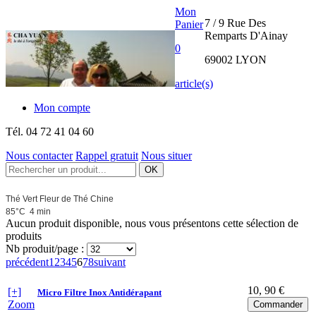
Mon
7 / 9 Rue Des
Panier
Remparts D'Ainay
0
69002 LYON
article(s)
Mon compte
Tél.
04 72 41 04 60
Nous contacter
Rappel gratuit
Nous situer
THE CHA
Thé Vert Fleur de Thé Chine
YUAN
85°C 4 min
Aucun produit disponible, nous vous présentons cette sélection de
INTERNATIONAL
produits
Nb produit/page :
précédent
1
2
3
4
5
6
7
8
suivant
10
, 90 €
[+]
Micro Filtre Inox Antidérapant
Zoom