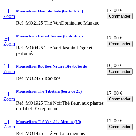
17
, 00 €
[+]
Mousselines Fleur de Jade (boîte de 25)
Zoom
Ref :MO2125
Thé VertDominante Mangue
Mousselines Grand Jasmin (boîte de 25
17
, 00 €
[+]
Zoom
Ref :MO0425
Thé Vert Jasmin Léger et
parfumé.
16
, 00 €
[+]
Mousselines Rooibos Nature Bio (boîte de
Zoom
Ref :MO2425
Rooibos
Mousselines Thé Tibétain (boîte de 25)
17
, 00 €
[+]
Zoom
Ref :MO1925
Thé NoirThé fleuri aux plantes
du Tibet. Exceptionnel.
17
, 00 €
[+]
Mousselines Thé Vert à la Menthe (25)
Zoom
Ref :MO1425
Thé Vert à la menthe.