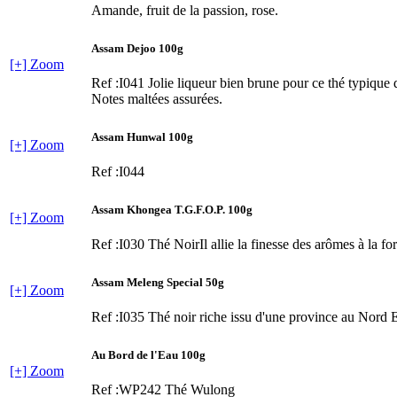
Amande, fruit de la passion, rose.
Assam Dejoo 100g
[+] Zoom
Ref :I041
Jolie liqueur bien brune pour ce thé typique 
Notes maltées assurées.
Assam Hunwal 100g
[+] Zoom
Ref :I044
Assam Khongea T.G.F.O.P. 100g
[+] Zoom
Ref :I030
Thé NoirIl allie la finesse des arômes à la for
Assam Meleng Special 50g
[+] Zoom
Ref :I035
Thé noir riche issu d'une province au Nord E
Au Bord de l'Eau 100g
[+] Zoom
Ref :WP242
Thé Wulong