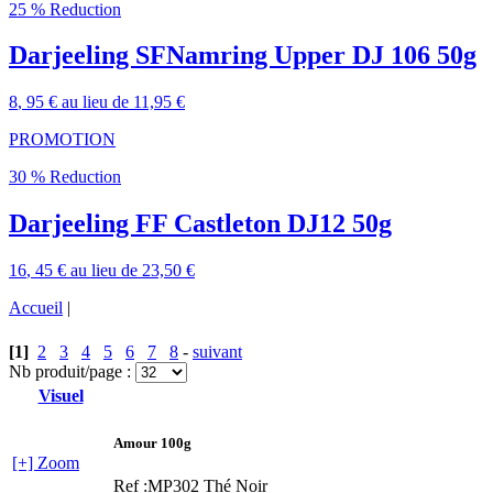
25 % Reduction
Darjeeling SFNamring Upper DJ 106 50g
8
, 95 €
au lieu de
11,95 €
PROMOTION
30 % Reduction
Darjeeling FF Castleton DJ12 50g
16
, 45 €
au lieu de
23,50 €
Accueil
|
[1]
2
3
4
5
6
7
8
-
suivant
Nb produit/page :
Visuel
Amour 100g
[+] Zoom
Ref :MP302
Thé Noir