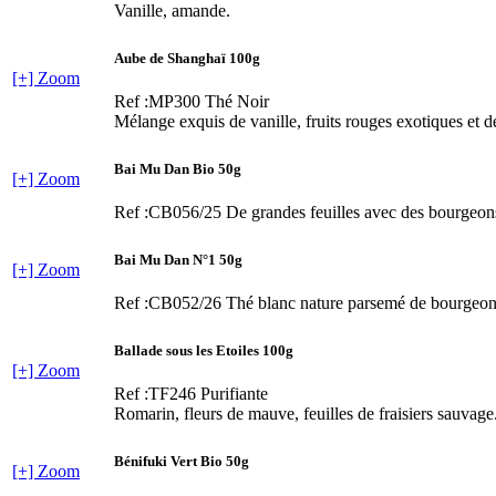
Vanille, amande.
Aube de Shanghaï 100g
[+] Zoom
Ref :MP300
Thé Noir
Mélange exquis de vanille, fruits rouges exotiques et de
Bai Mu Dan Bio 50g
[+] Zoom
Ref :CB056/25
De grandes feuilles avec des bourgeons
Bai Mu Dan N°1 50g
[+] Zoom
Ref :CB052/26
Thé blanc nature parsemé de bourgeons 
Ballade sous les Etoiles 100g
[+] Zoom
Ref :TF246
Purifiante
Romarin, fleurs de mauve, feuilles de fraisiers sauvage
Bénifuki Vert Bio 50g
[+] Zoom