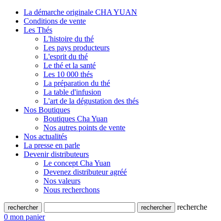
La démarche originale CHA YUAN
Conditions de vente
Les Thés
L'histoire du thé
Les pays producteurs
L'esprit du thé
Le thé et la santé
Les 10 000 thés
La préparation du thé
La table d'infusion
L'art de la dégustation des thés
Nos Boutiques
Boutiques Cha Yuan
Nos autres points de vente
Nos actualités
La presse en parle
Devenir distributeurs
Le concept Cha Yuan
Devenez distributeur agréé
Nos valeurs
Nous recherchons
recherche
0
mon panier