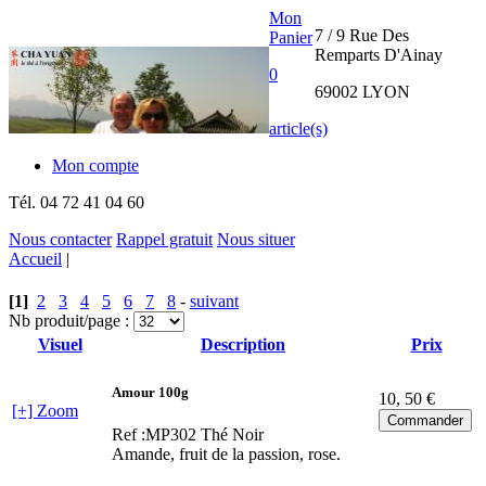
Mon
7 / 9 Rue Des
Panier
Remparts D'Ainay
0
69002 LYON
article(s)
Mon compte
Tél.
04 72 41 04 60
Nous contacter
Rappel gratuit
Nous situer
Accueil
|
THE CHA
[1]
2
3
4
5
6
7
8
-
suivant
YUAN
Nb produit/page :
Visuel
Description
Prix
INTERNATIONAL
Amour 100g
10
, 50 €
[+] Zoom
Ref :MP302
Thé Noir
Amande, fruit de la passion, rose.