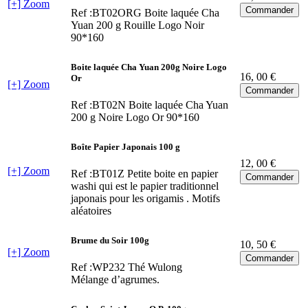
[+] Zoom
Ref :BT02ORG
Boite laquée Cha
Yuan 200 g Rouille Logo Noir
90*160
Boite laquée Cha Yuan 200g Noire Logo
16
, 00 €
Or
[+] Zoom
Ref :BT02N
Boite laquée Cha Yuan
200 g Noire Logo Or 90*160
Boîte Papier Japonais 100 g
12
, 00 €
[+] Zoom
Ref :BT01Z
Petite boite en papier
washi qui est le papier traditionnel
japonais pour les origamis . Motifs
aléatoires
Brume du Soir 100g
10
, 50 €
[+] Zoom
Ref :WP232
Thé Wulong
Mélange d’agrumes.