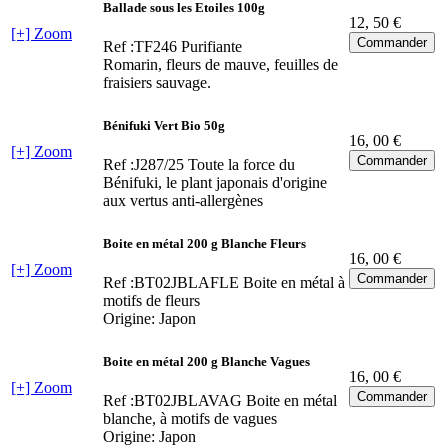
Ballade sous les Etoiles 100g
12
, 50 €
[+] Zoom
Ref :TF246
Purifiante
Romarin, fleurs de mauve, feuilles de
fraisiers sauvage.
Bénifuki Vert Bio 50g
16
, 00 €
[+] Zoom
Ref :J287/25
Toute la force du
Bénifuki, le plant japonais d'origine
aux vertus anti-allergènes
Boite en métal 200 g Blanche Fleurs
16
, 00 €
[+] Zoom
Ref :BT02JBLAFLE
Boite en métal à
motifs de fleurs
Origine: Japon
Boite en métal 200 g Blanche Vagues
16
, 00 €
[+] Zoom
Ref :BT02JBLAVAG
Boite en métal
blanche, à motifs de vagues
Origine: Japon