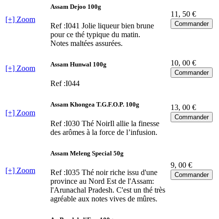
Assam Dejoo 100g
11
, 50 €
[+] Zoom
Ref :I041
Jolie liqueur bien brune
pour ce thé typique du matin.
Notes maltées assurées.
10
, 00 €
Assam Hunwal 100g
[+] Zoom
Ref :I044
Assam Khongea T.G.F.O.P. 100g
13
, 00 €
[+] Zoom
Ref :I030
Thé NoirIl allie la finesse
des arômes à la force de l’infusion.
Assam Meleng Special 50g
9
, 00 €
[+] Zoom
Ref :I035
Thé noir riche issu d'une
province au Nord Est de l'Assam:
l'Arunachal Pradesh. C'est un thé très
agréable aux notes vives de mûres.