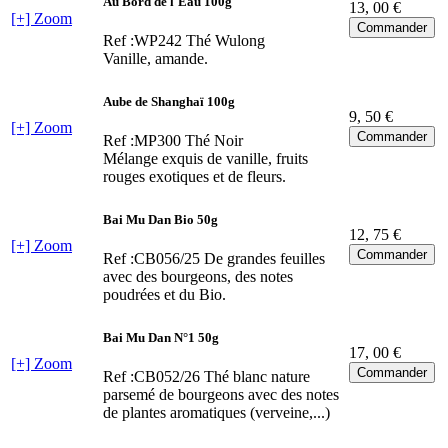
Au Bord de l'Eau 100g
13
, 00 €
[+] Zoom
Ref :WP242
Thé Wulong
Vanille, amande.
Aube de Shanghaï 100g
9
, 50 €
[+] Zoom
Ref :MP300
Thé Noir
Mélange exquis de vanille, fruits
rouges exotiques et de fleurs.
Bai Mu Dan Bio 50g
12
, 75 €
[+] Zoom
Ref :CB056/25
De grandes feuilles
avec des bourgeons, des notes
poudrées et du Bio.
Bai Mu Dan N°1 50g
17
, 00 €
[+] Zoom
Ref :CB052/26
Thé blanc nature
parsemé de bourgeons avec des notes
de plantes aromatiques (verveine,...)