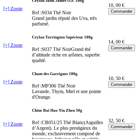
Ceylan Saint James O.P. 100g
10
, 00 €
[+] Zoom
Ref :S034
Thé Noir
Grand jardin réputé des Uva, très
parfumé.
Ceylan Torrington Supérieur 100g
14
, 00 €
[+] Zoom
Ref :S037
Thé NoirGrand thé
d’altitude riche en arômes, superbe
qualité.
Chant des Garrigues 100g
10
, 50 €
[+] Zoom
Ref :MP306
Thé Noir
Lavande, Thym, Miel et une pointe
d'Orange.
Chine Bai Hao Yin Zhen 50g
32
, 50 €
Ref :CB051/25
Thé Blanc(Aiguilles
[+] Zoom
d’Argent). Le plus prestigieux du
monde, exclusivement composé de