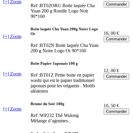
[+] Zoom
Ref :BT02ORG
Boite laquée Cha
Yuan 200 g Rouille Logo Noir
90*160
Boite laquée Cha Yuan 200g Noire Logo
16
, 00 €
Or
[+] Zoom
Ref :BT02N
Boite laquée Cha Yuan
200 g Noire Logo Or 90*160
Boîte Papier Japonais 100 g
12
, 00 €
[+] Zoom
Ref :BT01Z
Petite boite en papier
washi qui est le papier traditionnel
japonais pour les origamis . Motifs
aléatoires
Brume du Soir 100g
10
, 50 €
[+] Zoom
Ref :WP232
Thé Wulong
Mélange d’agrumes.