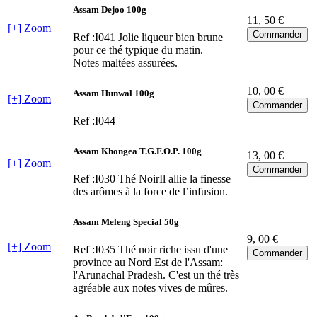
Assam Dejoo 100g
11
, 50 €
[+] Zoom
Ref :I041
Jolie liqueur bien brune
pour ce thé typique du matin.
Notes maltées assurées.
10
, 00 €
Assam Hunwal 100g
[+] Zoom
Ref :I044
Assam Khongea T.G.F.O.P. 100g
13
, 00 €
[+] Zoom
Ref :I030
Thé NoirIl allie la finesse
des arômes à la force de l’infusion.
Assam Meleng Special 50g
9
, 00 €
[+] Zoom
Ref :I035
Thé noir riche issu d'une
province au Nord Est de l'Assam:
l'Arunachal Pradesh. C'est un thé très
agréable aux notes vives de mûres.