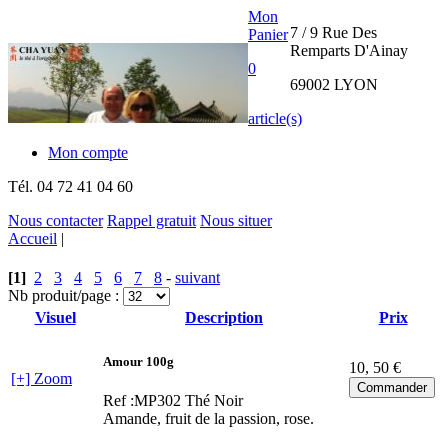
Mon
7 / 9 Rue Des
Panier
Remparts D'Ainay
0
69002 LYON
article(s)
Mon compte
Tél.
04 72 41 04 60
Nous contacter
Rappel gratuit
Nous situer
Accueil
|
THE CHA
[1]
2
3
4
5
6
7
8
-
suivant
YUAN
Nb produit/page :
Visuel
Description
Prix
INTERNATIONAL
Amour 100g
10
, 50 €
[+] Zoom
Ref :MP302
Thé Noir
Amande, fruit de la passion, rose.