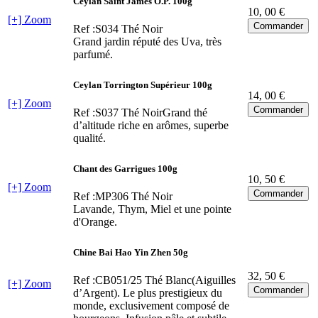
Ceylan Saint James O.P. 100g
10
, 00 €
[+] Zoom
Ref :S034
Thé Noir
Grand jardin réputé des Uva, très
parfumé.
Ceylan Torrington Supérieur 100g
14
, 00 €
[+] Zoom
Ref :S037
Thé NoirGrand thé
d’altitude riche en arômes, superbe
qualité.
Chant des Garrigues 100g
10
, 50 €
[+] Zoom
Ref :MP306
Thé Noir
Lavande, Thym, Miel et une pointe
d'Orange.
Chine Bai Hao Yin Zhen 50g
32
, 50 €
Ref :CB051/25
Thé Blanc(Aiguilles
[+] Zoom
d’Argent). Le plus prestigieux du
monde, exclusivement composé de