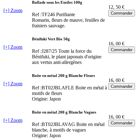
Ballade sous les Etoiles 100g
12
, 50 €
[+] Zoom
Ref :TF246
Purifiante
Romarin, fleurs de mauve, feuilles de
fraisiers sauvage.
Bénifuki Vert Bio 50g
16
, 00 €
[+] Zoom
Ref :J287/25
Toute la force du
Bénifuki, le plant japonais d'origine
aux vertus anti-allergènes
Boite en métal 200 g Blanche Fleurs
16
, 00 €
[+] Zoom
Ref :BT02JBLAFLE
Boite en métal à
motifs de fleurs
Origine: Japon
Boite en métal 200 g Blanche Vagues
16
, 00 €
[+] Zoom
Ref :BT02JBLAVAG
Boite en métal
blanche, à motifs de vagues
Origine: Japon