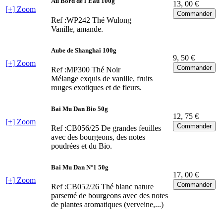
Au Bord de l'Eau 100g
13
, 00 €
[+] Zoom
Ref :WP242
Thé Wulong
Vanille, amande.
Aube de Shanghaï 100g
9
, 50 €
[+] Zoom
Ref :MP300
Thé Noir
Mélange exquis de vanille, fruits
rouges exotiques et de fleurs.
Bai Mu Dan Bio 50g
12
, 75 €
[+] Zoom
Ref :CB056/25
De grandes feuilles
avec des bourgeons, des notes
poudrées et du Bio.
Bai Mu Dan N°1 50g
17
, 00 €
[+] Zoom
Ref :CB052/26
Thé blanc nature
parsemé de bourgeons avec des notes
de plantes aromatiques (verveine,...)