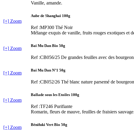
Vanille, amande.
Aube de Shanghaï 100g
[+] Zoom
Ref :MP300
Thé Noir
Mélange exquis de vanille, fruits rouges exotiques et de
Bai Mu Dan Bio 50g
[+] Zoom
Ref :CB056/25
De grandes feuilles avec des bourgeons
Bai Mu Dan N°1 50g
[+] Zoom
Ref :CB052/26
Thé blanc nature parsemé de bourgeons 
Ballade sous les Etoiles 100g
[+] Zoom
Ref :TF246
Purifiante
Romarin, fleurs de mauve, feuilles de fraisiers sauvage
Bénifuki Vert Bio 50g
[+] Zoom