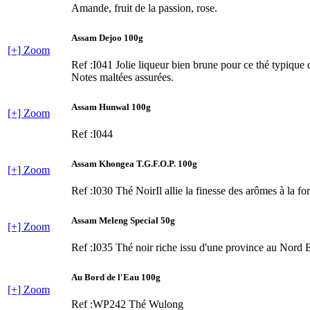
Amande, fruit de la passion, rose.
Assam Dejoo 100g
[+] Zoom
Ref :I041
Jolie liqueur bien brune pour ce thé typique 
Notes maltées assurées.
Assam Hunwal 100g
[+] Zoom
Ref :I044
Assam Khongea T.G.F.O.P. 100g
[+] Zoom
Ref :I030
Thé NoirIl allie la finesse des arômes à la for
Assam Meleng Special 50g
[+] Zoom
Ref :I035
Thé noir riche issu d'une province au Nord E
Au Bord de l'Eau 100g
[+] Zoom
Ref :WP242
Thé Wulong