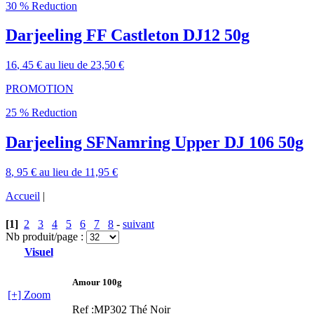
30 % Reduction
Darjeeling FF Castleton DJ12 50g
16
, 45 €
au lieu de
23,50 €
PROMOTION
25 % Reduction
Darjeeling SFNamring Upper DJ 106 50g
8
, 95 €
au lieu de
11,95 €
Accueil
|
[1]
2
3
4
5
6
7
8
-
suivant
Nb produit/page :
Visuel
Amour 100g
[+] Zoom
Ref :MP302
Thé Noir