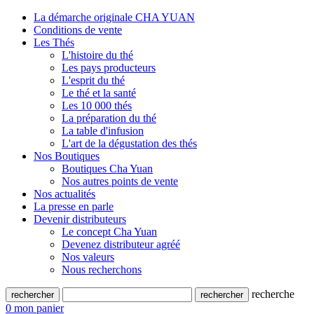
La démarche originale CHA YUAN
Conditions de vente
Les Thés
L'histoire du thé
Les pays producteurs
L'esprit du thé
Le thé et la santé
Les 10 000 thés
La préparation du thé
La table d'infusion
L'art de la dégustation des thés
Nos Boutiques
Boutiques Cha Yuan
Nos autres points de vente
Nos actualités
La presse en parle
Devenir distributeurs
Le concept Cha Yuan
Devenez distributeur agréé
Nos valeurs
Nous recherchons
recherche
0
mon panier