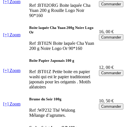
[+] Zoom
Ref :BT02ORG
Boite laquée Cha
Yuan 200 g Rouille Logo Noir
90*160
Boite laquée Cha Yuan 200g Noire Logo
16
, 00 €
Or
[+] Zoom
Ref :BT02N
Boite laquée Cha Yuan
200 g Noire Logo Or 90*160
Boîte Papier Japonais 100 g
12
, 00 €
[+] Zoom
Ref :BT01Z
Petite boite en papier
washi qui est le papier traditionnel
japonais pour les origamis . Motifs
aléatoires
Brume du Soir 100g
10
, 50 €
[+] Zoom
Ref :WP232
Thé Wulong
Mélange d’agrumes.