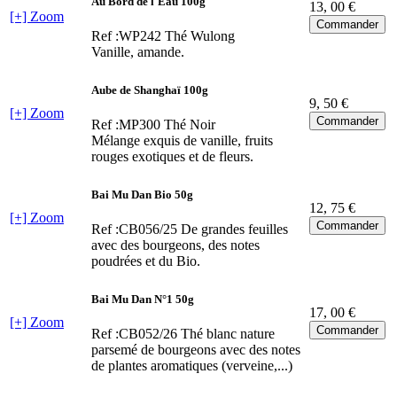
Au Bord de l'Eau 100g
13
, 00 €
[+] Zoom
Ref :WP242
Thé Wulong
Vanille, amande.
Aube de Shanghaï 100g
9
, 50 €
[+] Zoom
Ref :MP300
Thé Noir
Mélange exquis de vanille, fruits
rouges exotiques et de fleurs.
Bai Mu Dan Bio 50g
12
, 75 €
[+] Zoom
Ref :CB056/25
De grandes feuilles
avec des bourgeons, des notes
poudrées et du Bio.
Bai Mu Dan N°1 50g
17
, 00 €
[+] Zoom
Ref :CB052/26
Thé blanc nature
parsemé de bourgeons avec des notes
de plantes aromatiques (verveine,...)