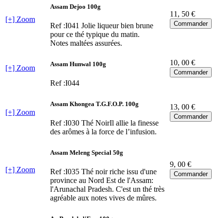
Assam Dejoo 100g
11
, 50 €
[+] Zoom
Ref :I041
Jolie liqueur bien brune
pour ce thé typique du matin.
Notes maltées assurées.
10
, 00 €
Assam Hunwal 100g
[+] Zoom
Ref :I044
Assam Khongea T.G.F.O.P. 100g
13
, 00 €
[+] Zoom
Ref :I030
Thé NoirIl allie la finesse
des arômes à la force de l’infusion.
Assam Meleng Special 50g
9
, 00 €
[+] Zoom
Ref :I035
Thé noir riche issu d'une
province au Nord Est de l'Assam:
l'Arunachal Pradesh. C'est un thé très
agréable aux notes vives de mûres.