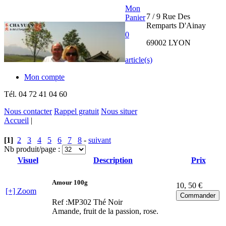
Mon
7 / 9 Rue Des
Panier
Remparts D'Ainay
0
69002 LYON
article(s)
Mon compte
Tél.
04 72 41 04 60
Nous contacter
Rappel gratuit
Nous situer
Accueil
|
THE CHA
[1]
2
3
4
5
6
7
8
-
suivant
YUAN
Nb produit/page :
Visuel
Description
Prix
INTERNATIONAL
Amour 100g
10
, 50 €
[+] Zoom
Ref :MP302
Thé Noir
Amande, fruit de la passion, rose.