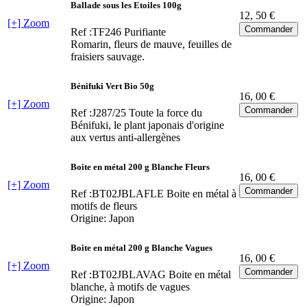
Ballade sous les Etoiles 100g
12
, 50 €
[+] Zoom
Ref :TF246
Purifiante
Romarin, fleurs de mauve, feuilles de
fraisiers sauvage.
Bénifuki Vert Bio 50g
16
, 00 €
[+] Zoom
Ref :J287/25
Toute la force du
Bénifuki, le plant japonais d'origine
aux vertus anti-allergènes
Boite en métal 200 g Blanche Fleurs
16
, 00 €
[+] Zoom
Ref :BT02JBLAFLE
Boite en métal à
motifs de fleurs
Origine: Japon
Boite en métal 200 g Blanche Vagues
16
, 00 €
[+] Zoom
Ref :BT02JBLAVAG
Boite en métal
blanche, à motifs de vagues
Origine: Japon