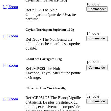
Ceylan Saint James O.P. 100g
10
, 00 €
[+] Zoom
Ref :S034
Thé Noir
Grand jardin réputé des Uva, très
parfumé.
Ceylan Torrington Supérieur 100g
14
, 00 €
[+] Zoom
Ref :S037
Thé NoirGrand thé
d’altitude riche en arômes, superbe
qualité.
Chant des Garrigues 100g
10
, 50 €
[+] Zoom
Ref :MP306
Thé Noir
Lavande, Thym, Miel et une pointe
d'Orange.
Chine Bai Hao Yin Zhen 50g
32
, 50 €
Ref :CB051/25
Thé Blanc(Aiguilles
[+] Zoom
d’Argent). Le plus prestigieux du
monde, exclusivement composé de