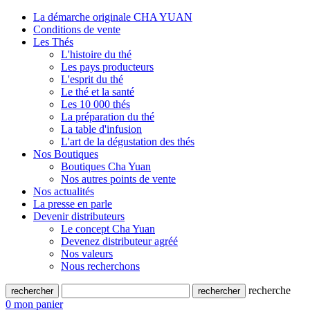
La démarche originale CHA YUAN
Conditions de vente
Les Thés
L'histoire du thé
Les pays producteurs
L'esprit du thé
Le thé et la santé
Les 10 000 thés
La préparation du thé
La table d'infusion
L'art de la dégustation des thés
Nos Boutiques
Boutiques Cha Yuan
Nos autres points de vente
Nos actualités
La presse en parle
Devenir distributeurs
Le concept Cha Yuan
Devenez distributeur agréé
Nos valeurs
Nous recherchons
recherche
0
mon panier