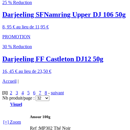
25 % Reduction
Darjeeling SFNamring Upper DJ 106 50g
8
, 95 €
au lieu de
11,95 €
PROMOTION
30 % Reduction
Darjeeling FF Castleton DJ12 50g
16
, 45 €
au lieu de
23,50 €
Accueil
|
[1]
2
3
4
5
6
7
8
-
suivant
Nb produit/page :
Visuel
Amour 100g
[+] Zoom
Ref :MP302
Thé Noir