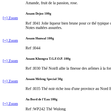
Amande, fruit de la passion, rose.
Assam Dejoo 100g
[+] Zoom
Ref :I041
Jolie liqueur bien brune pour ce thé typique 
Notes maltées assurées.
Assam Hunwal 100g
[+] Zoom
Ref :I044
Assam Khongea T.G.F.O.P. 100g
[+] Zoom
Ref :I030
Thé NoirIl allie la finesse des arômes à la for
Assam Meleng Special 50g
[+] Zoom
Ref :I035
Thé noir riche issu d'une province au Nord E
Au Bord de l'Eau 100g
[+] Zoom
Ref :WP242
Thé Wulong