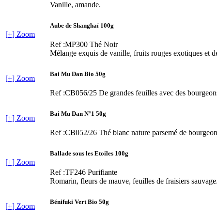
Vanille, amande.
Aube de Shanghaï 100g
[+] Zoom
Ref :MP300
Thé Noir
Mélange exquis de vanille, fruits rouges exotiques et de
Bai Mu Dan Bio 50g
[+] Zoom
Ref :CB056/25
De grandes feuilles avec des bourgeons
Bai Mu Dan N°1 50g
[+] Zoom
Ref :CB052/26
Thé blanc nature parsemé de bourgeons 
Ballade sous les Etoiles 100g
[+] Zoom
Ref :TF246
Purifiante
Romarin, fleurs de mauve, feuilles de fraisiers sauvage
Bénifuki Vert Bio 50g
[+] Zoom